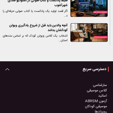
ضبط پادکست و کتاب صوتی در استودیو صدای
شهرآشوب
اگر قصد تولید یک پادکست یا کتاب صوتی حرفه‌ای را
د…
آنچه والدین باید قبل از شروع یادگیری ویولن
کودکشان بدانند
انتخاب یک کلاس ویولن کودک که بر اساس متدهای
استان…
دسترسی سریع
سازشناسی
کلاس موسیقی
اساتید
آزمون ABRSM
موسیقی کودکان
رویدادها