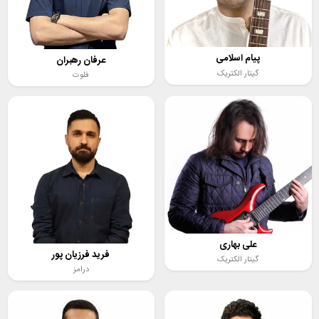
پیام اسلامی
عرفان رهبران
گیتار الکتریک
فلوت
علی بهاری
فرید فرزیان پور
گیتار الکتریک
درامز