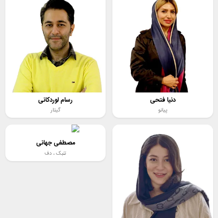
دنیا فتحی
رسام لوردکانی
پیانو
گیتار
مصطفی جهانی
تنبک ،
دف