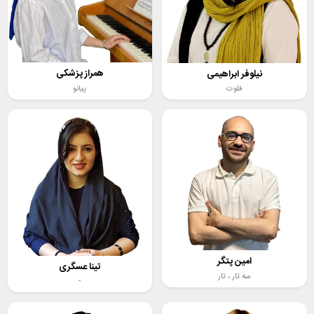
همراز پزشکی
نیلوفر ابراهیمی
پیانو
فلوت
امین پتگر
تینا عسگری
سه تار ،
تار
-