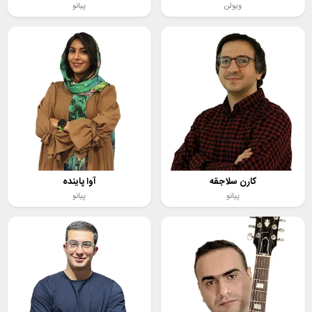
ویولن
پیانو
کارن سلاجقه
آوا پاینده
پیانو
پیانو