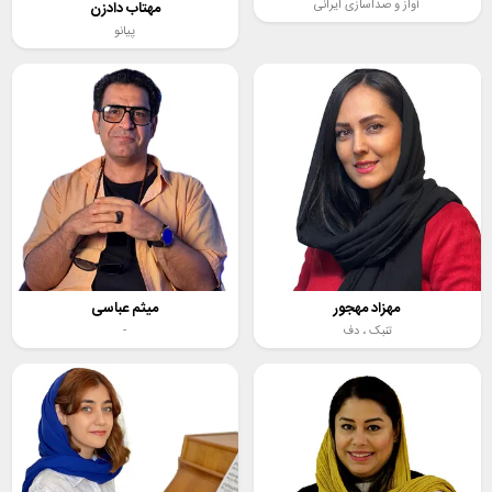
آواز و صداسازی ایرانی
مهتاب دادزن
پیانو
مهزاد مهجور
میثم عباسی
تنبک ،
دف
-