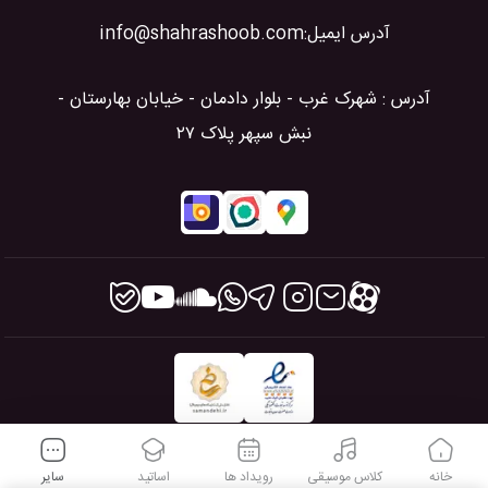
آدرس ایمیل:
info@shahrashoob.com
آدرس : شهرک غرب - بلوار دادمان - خیابان بهارستان -
نبش سپهر پلاک ۲۷
طراحی شده در آژانس خلاقیت شهرآشوب
خانه
کلاس موسیقی
رویداد ها
اساتید
سایر