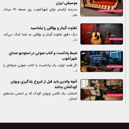
موسیقی ایران
مدرسه ارکستر نوای شهرآشوب، روز جمعه ۳۰ مرداد،
میز…
تفاوت گیتار و یوکللی را بشناسید
درک دقیق تفاوت گیتار و یوکللی به شما کمک می‌کند
ت…
ضبط پادکست و کتاب صوتی در استودیو صدای
شهرآشوب
اگر قصد تولید یک پادکست یا کتاب صوتی حرفه‌ای را
د…
آنچه والدین باید قبل از شروع یادگیری ویولن
کودکشان بدانند
انتخاب یک کلاس ویولن کودک که بر اساس متدهای
استان…