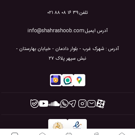
تلفن:
۰۲۱ ۸۸ ۰۸ ۱۶ ۳۹
آدرس ایمیل:
info@shahrashoob.com
آدرس : شهرک غرب - بلوار دادمان - خیابان بهارستان -
نبش سپهر پلاک ۲۷