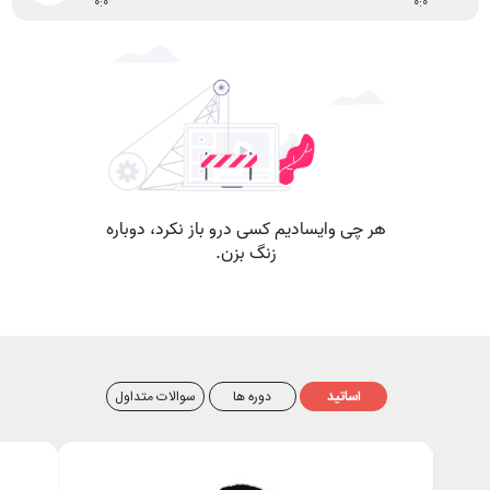
0:0
0:0
اساتید
دوره ها
سوالات متداول