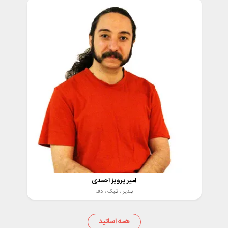
امیر پرویز احمدی
بندیر ،
تنبک ،
دف
همه اساتید