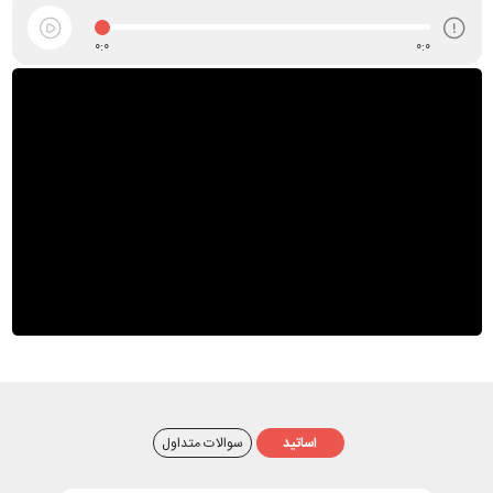
0:0
0:0
اساتید
سوالات متداول