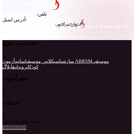
تلفن:
۰۲۱ ۸۸ ۰۸ ۱۶ ۳۹
info@shahrashoob.com
آدرس ایمیل:
آدرس : شهرک غرب - بلوار دادمان - خیابان بهارستان - نبش سپهر
پلاک ۲۷
دسترسی سریع
موسیقی
آزمون ABRSM
سازشناسی
کلاس موسیقی
اساتید
کودکان
رویدادها
بلاگ
شهرآشوب
خدمات
شبکه های اجتماعی
نقشه و مسیریابی