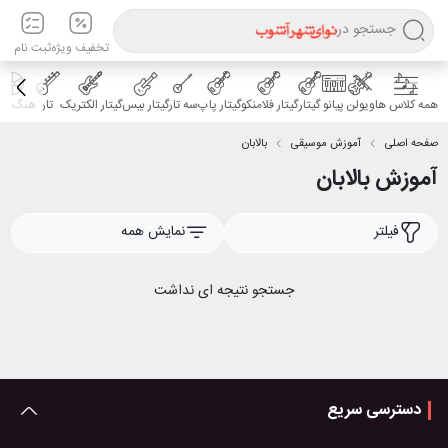
جستجو در
تخفیف ویژه
ثبت نام
همه کلاس ها
ویولن
پیانو
گیتار
گیتار فلامنکو
گیتار پاپ
سه تار
گیتار بیس
گیتار الکتریک
تار
هنگ درا
صفحه اصلی
آموزش موسیقی
بالابان
آموزش بالابان
فیلتر
نمایش همه
جستجو نتیجه ای نداشت
دسترسی سریع