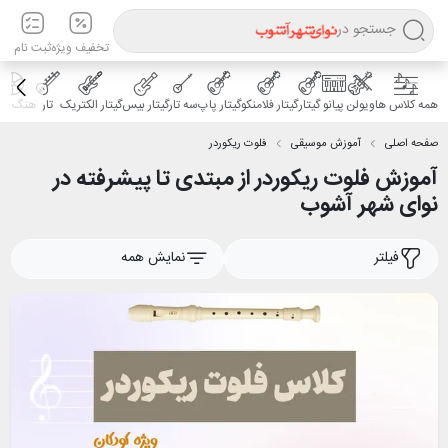
جستجو در
تخفیف ویژه
ثبت نام
همه کلاس ها
ویولن
پیانو
گیتار
گیتار فلامنکو
گیتار پاپ
سه تار
گیتار بیس
گیتار الکتریک
تار
هنگ درا
صفحه اصلی
آموزش موسیقی
فلوت ریکوردر
آموزش فلوت ریکوردر از مبتدی تا پیشرفته در
نوای شهر آشوب
فیلتر
نمایش همه