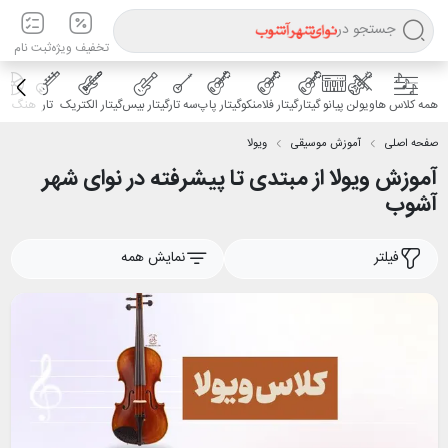
جستجو در
تخفیف ویژه
ثبت نام
همه کلاس ها
ویولن
پیانو
گیتار
گیتار فلامنکو
گیتار پاپ
سه تار
گیتار بیس
گیتار الکتریک
تار
هنگ درا
صفحه اصلی
آموزش موسیقی
ویولا
آموزش ویولا از مبتدی تا پیشرفته در نوای شهر
آشوب
فیلتر
نمایش همه