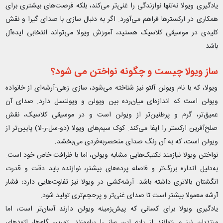
یادگیری ویولا نه‌تنها نوازندگی را غنی‌تر می‌کند، بلکه فرصت‌های بیشتری برای
همکاری در ارکسترها فراهم می‌آورد. اگر به دنبال سازی با صدای گیرا و نقش
کلیدی در موسیقی کلاسیک هستید، آموزش ویولا می‌تواند انتخابی ایده‌آل
باشد.
ساز ویولا چیست و چگونه نواختن می شود؟
ویولا، که با نام ویولن آلتو نیز شناخته می‌شود، سازی زهی-آرشه‌ای از خانواده
ویولن است که اندازه‌ای میان‌رده بین ویولن و ویولنسل دارد. صدای آن
عمیق‌تر، گرم و پرطنین‌تر از ویولن است و در موسیقی کلاسیک، نقش
صلح‌آفرین ارکستر را ایفا می‌کند. کوک سیم‌های ویولا (دو-سل-ر-لا) پایین‌تر از
ویولن است، که به آن رنگ صدای منحصر‌به‌فردی می‌بخشد.
نواختن ویولا نیازمند تکنیک‌هایی مشابه ویولن، اما با ظرافت خاص خود است.
به‌دلیل اندازه بزرگ‌تر و فاصله پرده‌های بیشتر، نوازنده باید دقت و قدرت
انگشتان بالاتری داشته باشد. آرشه‌کشی در ویولا نیز تفاوت‌هایی دارد؛ فشار
آرشه معمولا بیشتر است تا صدای غنی‌تر و پرحجم‌تری تولید شود.
یادگیری ویولا برای کسانی که پیش‌زمینه ویولن دارند آسان‌تر است، اما
مبتدیان نیز می‌توانند از پایه این ساز را بیاموزند. تمرین گام‌ها، اتودهای