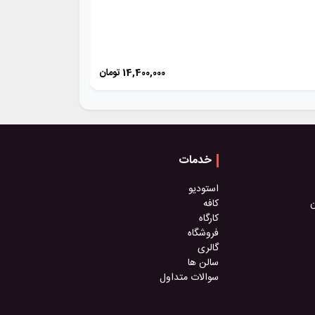
کلاس ق
14,400,000
تومان
12 جلسه
خدمات
استودیو
ن
کافه
کارگاه
فروشگاه
گالری
سالن ها
سوالات متداول