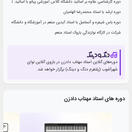
دوره كارشناسى علاوه بر اساتيد دانشگاه كلاس آموزشى پيانو با اساتيد: تامارا د
دوره ارشد با استاد محمدرضا الهاميان
دوره باس شيفره و آنسامبل با استاد آيدين منعم در آموزشگاه و دانشگاه تهران
شركت در كارگاه نوازندگى باروک استاد منعم
شركت در كارگاه آنسامبل استاد بابک پاكزاد
دوره هارمونى پراتيک و آموزش پيانو با استاد پاكزاد
دوره‌های آنلاین استاد
مهتاب دادزن
در بازوی آنلاین‌ نوای
شهرآشوب (پلتفرم دنگ و دینگ) برگزار خواهد شد.
دستاورد‌های آموزشی و هنری
تدريس پيانو خصوصى و آموزشگاهى و هنرستان از سال ٨٨ تا كنون
تدريس هارمونى پراتيك همراه با پيانو الزامى و تئوری در هنرستان موسیقی دختران 
دوره های استاد
مهتاب دادزن
اجراهاى تكنوازى و همنوازى در تالار شهيد آوينى دانشگاه تهران و در كارگاه ها
پايان نامه كارشناسى و ارشد هر دو بصورت اجراى رسيتال و همنوازى در تالار آو
همچنين تدریس در آموزشگاه دف بابل، خانه هنرمندان، گذر موسيقى، موسسه ه