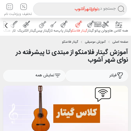
جستجو در
تخفیف ویژه
ثبت نام
همه کلاس ها
ویولن
پیانو
گیتار
گیتار فلامنکو
گیتار پاپ
سه تار
گیتار بیس
گیتار الکتریک
تار
هنگ درا
صفحه اصلی
آموزش موسیقی
گیتار فلامنکو
آموزش گیتار فلامنکو از مبتدی تا پیشرفته در
نوای شهر آشوب
فیلتر
نمایش همه