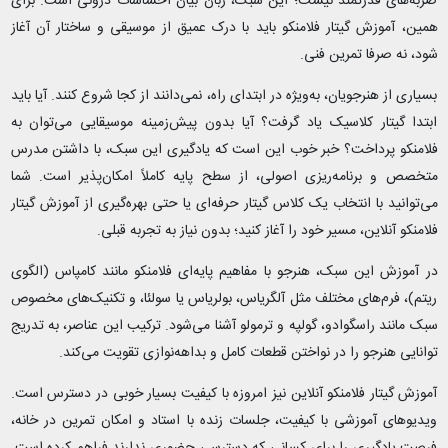
ضربه‌های قدرتمند نیست؛ این سبک، زبان بیان احساسات درونی است. برای
همین، آموزش گیتار فلامنکو باید با درک عمیق از موسیقی و ساختار آن آغاز
شود، نه صرفا تمرین فنی.
بسیاری از هنرجویان، به‌ویژه در ابتدای راه، نمی‌دانند از کجا شروع کنند. آیا باید
ابتدا گیتار کلاسیک یاد گرفت؟ آیا بدون پیش‌زمینه موسیقایی می‌توان به
فلامنکو پرداخت؟ خبر خوب این است که یادگیری این سبک، با داشتن مدرس
متخصص و برنامه‌ریزی اصولی، از سطح پایه کاملاً امکان‌پذیر است. شما
می‌توانید با انتخاب یک کلاس گیتار حرفه‌ای یا حتی بهره‌گیری از آموزش گیتار
فلامنکو آنلاین، مسیر خود را آغاز کنید؛ بدون نیاز به تجربه قبلی.
در آموزش این سبک، هنرجو با مفاهیم پایه‌ای فلامنکو مانند کامپاس (الگوی
ریتم)، فرم‌های مختلف مثل آلگریاس، بولریاس یا سولئا، و تکنیک‌های مخصوص
سبک مانند راسگوادو، گولپه و ترمولو آشنا می‌شود. ترکیب این عناصر، به تدریج
توانایی هنرجو را در نواختن قطعات کامل و بداهه‌نوازی تقویت می‌کند.
آموزش گیتار فلامنکو آنلاین نیز امروزه با کیفیت بسیار خوبی در دسترس است.
ویدیوهای آموزشی با کیفیت، جلسات زنده با استاد و امکان تمرین در خانه،
فرصت یادگیری را برای کسانی که دسترسی حضوری ندارند فراهم کرده است.