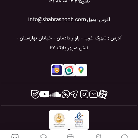
تلفن:
۰۲۱ ۸۸ ۰۸ ۱۶ ۳۹
آدرس ایمیل:
info@shahrashoob.com
آدرس : شهرک غرب - بلوار دادمان - خیابان بهارستان -
نبش سپهر پلاک ۲۷