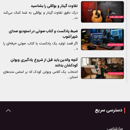
تفاوت گیتار و یوکللی را بشناسید
درک دقیق تفاوت گیتار و یوکللی به شما کمک می‌کند
ت…
ضبط پادکست و کتاب صوتی در استودیو صدای
شهرآشوب
اگر قصد تولید یک پادکست یا کتاب صوتی حرفه‌ای را
د…
آنچه والدین باید قبل از شروع یادگیری ویولن
کودکشان بدانند
انتخاب یک کلاس ویولن کودک که بر اساس متدهای
استان…
دسترسی سریع
سازشناسی