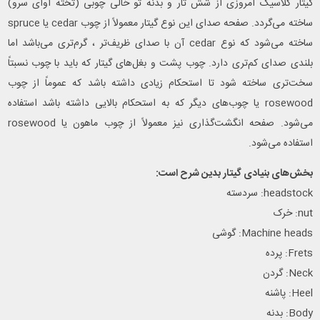
گیتار کلاسیک امروزی از شش تار و بدنه تو خالی چوبی (تخته آوای سرو)
ساخته می‌گردد. صفحه صدای این نوع گیتار معمولاً از چوب cedar یا spruce
ساخته می‌شود که نوع cedar آن با صدای ظریف‌تر ، گرم‌تری می‌باشد اما
بلندی صدای کم‌تری دارد. چوب پشت و بغل‌های گیتار که باید با چوب نسبتاً
سخت‌تری ساخته شود تا استحکام زیادی داشته باشد که عموماً از چوب
rosewood یا چوب‌های دیگر که به استحکام بالایی داشته باشد استفاده
می‌شود. صفحه انگشت‌گذاری نیز معمولاً از چوب ماهون یا rosewood
استفاده می‌شود.
بخش‌های بنیادی گیتار بدین شرح است:
headstock: سردسته
nut: خرک
Machine heads: گوشی
Frets: پرده
Neck: گردن
Heel: پاشنه
Body: بدنه