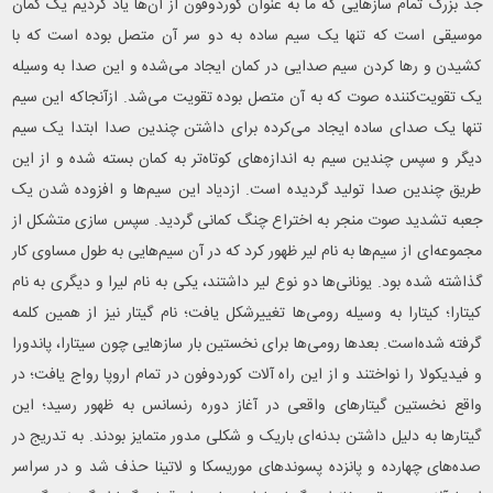
جد بزرگ تمام سازهایی که ما به عنوان کوردوفون از آن‌ها یاد کردیم یک کمان
موسیقی است که تنها یک سیم ساده به دو سر آن متصل بوده‌ است که با
کشیدن و رها کردن سیم صدایی در کمان ایجاد می‌شده و این صدا به وسیله
یک تقویت‌کننده صوت که به آن متصل بوده تقویت می‌شد. ازآنجاکه این سیم
تنها یک صدای ساده ایجاد می‌کرده برای داشتن چندین صدا ابتدا یک سیم
دیگر و سپس چندین سیم به اندازه‌های کوتاه‌تر به کمان بسته شده و از این
طریق چندین صدا تولید گردیده‌ است. ازدیاد این سیم‌ها و افزوده شدن یک
جعبه تشدید صوت منجر به اختراع چنگ کمانی گردید. سپس‌ سازی متشکل از
مجموعه‌ای از سیم‌ها به نام لیر ظهور کرد که در آن سیم‌هایی به طول مساوی کار
گذاشته شده بود. یونانی‌ها دو نوع لیر داشتند، یکی به نام لیرا و دیگری به نام
کیتارا؛ کیتارا به وسیله رومی‌ها تغییرشکل یافت؛ نام گیتار نیز از همین کلمه
گرفته شده‌است. بعدها رومی‌ها برای نخستین بار سازهایی چون سیتارا، پاندورا
و فیدیکولا را نواختند و از این راه آلات کوردوفون در تمام اروپا رواج یافت؛ در
واقع نخستین گیتارهای واقعی در آغاز دوره رنسانس به ظهور رسید؛ این
گیتارها به دلیل داشتن بدنه‌ای باریک و شکلی مدور متمایز بودند. به تدریج در
صده‌های چهارده و پانزده پسوندهای موریسکا و لاتینا حذف شد و در سراسر