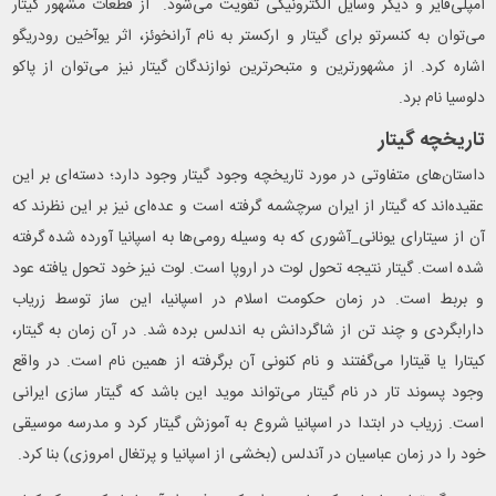
آمپلی‌فایر و دیگر وسایل الکترونیکی تقویت می‌شود. از قطعات مشهور گیتار
می‌توان به کنسرتو برای گیتار و ارکستر به نام آرانخوئز، اثر یوآخین رودریگو
اشاره کرد. از مشهورترین و متبحرترین نوازندگان گیتار نیز می‌توان از پاکو
دلوسیا نام برد.
تاریخچه گیتار
داستان‌های متفاوتی در مورد تاریخچه وجود گیتار وجود دارد؛ دسته‌ای بر این
عقیده‌اند که گیتار از ایران سرچشمه گرفته‌ است و عده‌ای نیز بر این نظرند که
آن از سیتارای یونانی_آشوری که به وسیله رومی‌ها به اسپانیا آورده شده گرفته
شده‌ است. گیتار نتیجه تحول لوت در اروپا است. لوت نیز خود تحول یافته عود
و بربط است. در زمان حکومت اسلام در اسپانیا، این ساز توسط زریاب
دارابگردی و چند تن از شاگردانش به اندلس برده شد. در آن زمان به گیتار،
کیتارا یا قیتارا می‌گفتند و نام کنونی آن برگرفته از همین نام است. در واقع
وجود پسوند تار در نام گیتار می‌تواند موید این باشد که گیتار سازی ایرانی
است. زریاب در ابتدا در اسپانیا شروع به آموزش گیتار کرد و مدرسه موسیقی
خود را در زمان عباسیان در آندلس (بخشی از اسپانیا و پرتغال امروزی) بنا کرد.